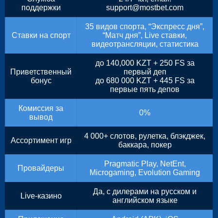
поддержки
support@mostbet.com
35 видов спорта, “Экспресс дня”,
Ставки на спорт
“Матч дня”, Live ставки,
видеотрансляции, статистика
до 140,000 KZT + 250 FS за
Приветственный
первый деп
бонус
до 680 000 KZT + 445 FS за
первые пять депов
Комиссия за
0%
вывод
4 000+ слотов, рулетка, блэкджек,
Ассортимент игр
баккара, покер
Pragmatic Play, NetEnt,
Провайдеры
Microgaming, Evolution Gaming
Да, с дилерами на русском и
Live-казино
английском языке