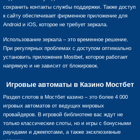
сохранить контакты службы поддержки. Также доступ
к сайту обеспечивает фирменное приложение для
Android и iOS, которое не требует зеркала.
Использование зеркала – это временное решение.
При регулярных проблемах с доступом оптимально
установить приложение Mostbet, которое работает
напрямую и не зависит от блокировок.
Игровые автоматы в Казино Мостбет
Раздел слотов в Мостбет казино – это более 4 000
игровых автоматов от ведущих мировых
провайдеров. В игровой библиотеке вас ждут не
только классические слоты, но и игры с бонусными
раундами и джекпотами, а также эксклюзивные