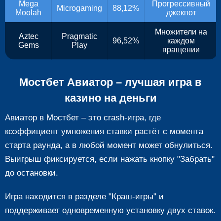
Mega
Прогрессивный
Microgaming
88,12%
Moolah
джекпот
Множители на
Aztec
Pragmatic
96,52%
каждом
Gems
Play
вращении
Мостбет Авиатор – лучшая игра в
казино на деньги
Авиатор в Мостбет – это crash-игра, где
коэффициент умножения ставки растёт с момента
старта раунда, а в любой момент может обнулиться.
Выигрыш фиксируется, если нажать кнопку "Забрать"
до остановки.
Игра находится в разделе "Краш-игры" и
поддерживает одновременную установку двух ставок.