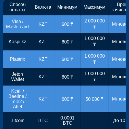
Способ
Врем
Валюта
Минимум
Максимум
оплаты
зачисле
2 000 000
Visa /
KZT
Мгнове
600 ₸
Mastercard
₸
1 000 000
Kaspi.kz
KZT
Мгнове
600 ₸
₸
1 000 000
Piastrix
KZT
Мгнове
600 ₸
₸
1 000 000
Jeton
KZT
Мгнове
600 ₸
Wallet
₸
Kcell /
Beeline /
KZT
Мгнове
600 ₸
50 000 ₸
Tele2 /
Altel
0,0001
Bitcoin
BTC
–
До 10 
BTC