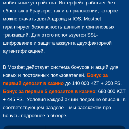
мобильные устройства. Интерфейс работает без
сбоев как в браузере, так и в приложении, которое
можно скачать для Андроид и IOS. Mostbet
гарантирует безопасность данных и финансовых
транзакций. Для этого используется SSL-
шифрование и защита аккаунта двухфакторной
аутентификацией.
В Mostbet действует система бонусов и акций для
новых и постоянных пользователей.
Бонус за
первый депозит в казино
до 140 000 KZT + 250 FS.
Бонус за первые 5 депозитов в казино
: 680 000 KZT
+ 445 FS. Условия каждой акции подробно описаны в
соответствующем разделе – мы расскажем про
бонусы подробнее в обзоре.