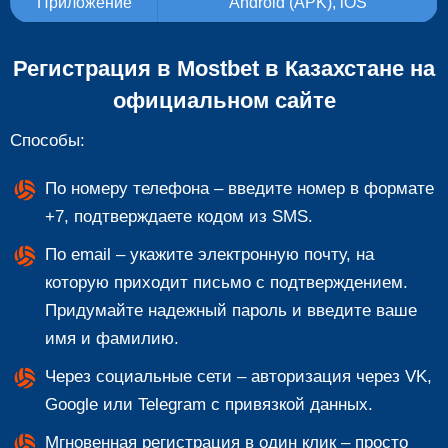
Приложение
Android (APK), iOS
Регистрация в Mostbet в Казахстане на
официальном сайте
Способы:
По номеру телефона – введите номер в формате
+7, подтверждаете кодом из SMS.
По email – укажите электронную почту, на
которую приходит письмо с подтверждением.
Придумайте надежный пароль и введите ваше
имя и фамилию.
Через социальные сети – авторизация через VK,
Google или Telegram с привязкой данных.
Мгновенная регистрация в один клик – просто