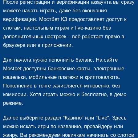
После регистрации и верификации аккаунта вы сразу
можете начать играть, даже без окончания
верификации. Мостбет КЗ предоставляет доступ к
слотам, настольным играм и live-казино без
дополнительных настроек – всё работает прямо в
браузере или в приложении.
Для начала нужно пополнить баланс. На сайте
Mostbet доступны банковские карты, электронные
кошельки, мобильные платежи и криптовалюта.
Пополнение в тенге зачисляется мгновенно, без
комиссии. Хотя играть можно и бесплатно, в демо
режиме.
Далее выберите раздел "Казино" или "Live". Здесь
можно искать игры по названию, провайдеру или
жанру. Вы рекомендуем новичкам начинать со слотов