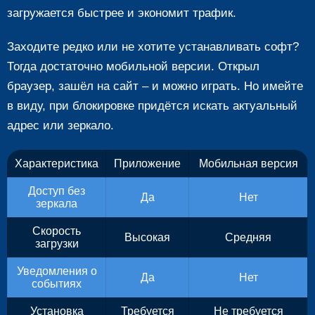
загружается быстрее и экономит трафик.
Заходите редко или не хотите устанавливать софт?
Тогда достаточно мобильной версии. Открыл
браузер, зашёл на сайт – и можно играть. Но имейте
в виду, при блокировке придётся искать актуальный
адрес или зеркало.
Характеристика
Приложение
Мобильная версия
Доступ без
Да
Нет
зеркала
Скорость
Высокая
Средняя
загрузки
Уведомления о
Да
Нет
событиях
Установка
Требуется
Не требуется