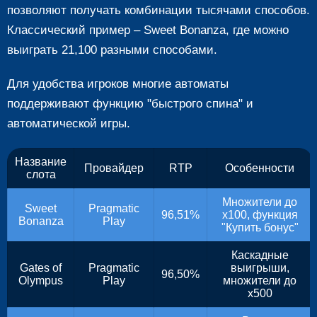
позволяют получать комбинации тысячами способов.
Классический пример – Sweet Bonanza, где можно
выиграть 21,100 разными способами.
Для удобства игроков многие автоматы
поддерживают функцию "быстрого спина" и
автоматической игры.
Название
Провайдер
RTP
Особенности
слота
Множители до
Sweet
Pragmatic
96,51%
x100, функция
Bonanza
Play
"Купить бонус"
Каскадные
Gates of
Pragmatic
выигрыши,
96,50%
Olympus
Play
множители до
x500