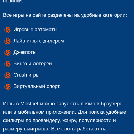
новинки.
Все игры на сайте разделены на удобные категории:
Игровые автоматы
Лайв игры с дилером
Джекпоты
Бинго и лотереи
Crush игры
Виртуальный спорт.
Игры в Mostbet можно запускать прямо в браузере
или в мобильном приложении. Для поиска удобные
фильтры по провайдеру, жанру, популярности и
размеру выигрыша. Все слоты работают на