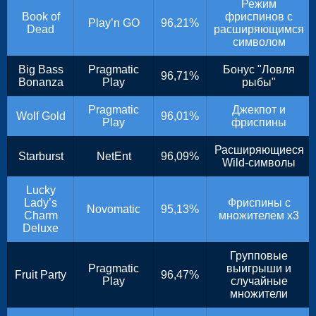
Режим
Book of
фриспинов с
Play’n GO
96,21%
Dead
расширяющимся
символом
Big Bass
Pragmatic
Бонус "Ловля
96,71%
Bonanza
Play
рыбы"
Pragmatic
Джекпот и
Wolf Gold
96,01%
Play
фриспины
Расширяющиеся
Starburst
NetEnt
96,09%
Wild-символы
Lucky
Lady’s
Фриспины с
Novomatic
95,13%
Charm
множителем x3
Deluxe
Групповые
Pragmatic
выигрыши и
Fruit Party
96,47%
Play
случайные
множители