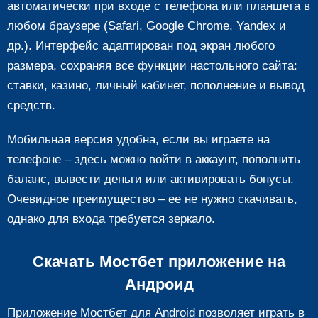
автоматически при входе с телефона или планшета в
любом браузере (Safari, Google Chrome, Yandex и
др.). Интерфейс адаптирован под экран любого
размера, сохраняя все функции настольного сайта:
ставки, казино, личный кабинет, пополнение и вывод
средств.
Мобильная версия удобна, если вы играете на
телефоне – здесь можно войти в аккаунт, пополнить
баланс, вывести деньги или активировать бонусы.
Очевидное преимущество – ее не нужно скачивать,
однако для входа требуется зеркало.
Скачать Мостбет приложение на
Андроид
Приложение Мостбет для Android позволяет играть в